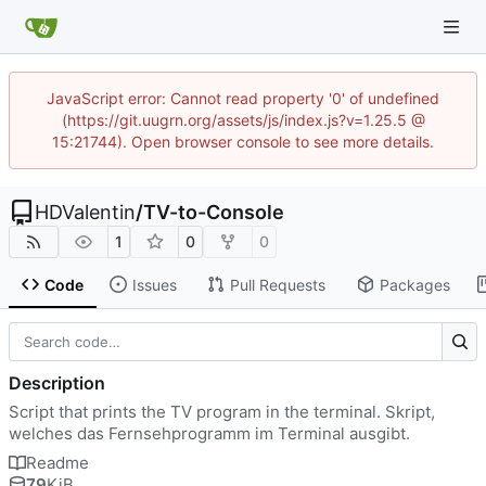
JavaScript error: Cannot read property '0' of undefined
(https://git.uugrn.org/assets/js/index.js?v=1.25.5 @
15:21744). Open browser console to see more details.
HDValentin
/
TV-to-Console
1
0
0
Code
Issues
Pull Requests
Packages
Description
Script that prints the TV program in the terminal. Skript,
welches das Fernsehprogramm im Terminal ausgibt.
Readme
79
KiB