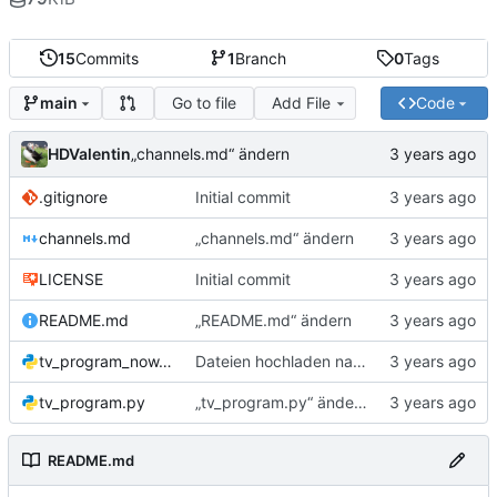
15
Commits
1
Branch
0
Tags
Go to file
Add File
Code
main
HDValentin
„channels.md“ ändern
.gitignore
Initial commit
channels.md
„channels.md“ ändern
LICENSE
Initial commit
README.md
„README.md“ ändern
tv_program_now.py
Dateien hochladen nach „“
tv_program.py
„tv_program.py“ ändern
README.md