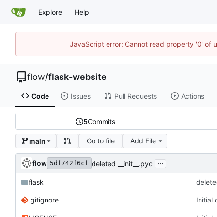
Explore
Help
JavaScript error: Cannot read property '0' of 
flow
/
flask-website
Code
Issues
Pull Requests
Actions
5
Commits
Go to file
Add File
main
...
flow
deleted __init__.pyc
5df742f6cf
flask
delete
.gitignore
Initia