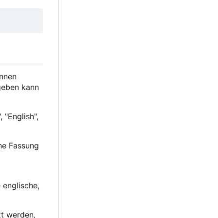
önnen
geben kann
 "English",
che Fassung
 englische,
zt werden,