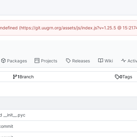
undefined (https://git.uugrn.org/assets/js/index.js?v=1.25.5 @ 15:21
Packages
Projects
Releases
Wiki
Activ
1
Branch
0
Tags
d __init__.pyc
l commit