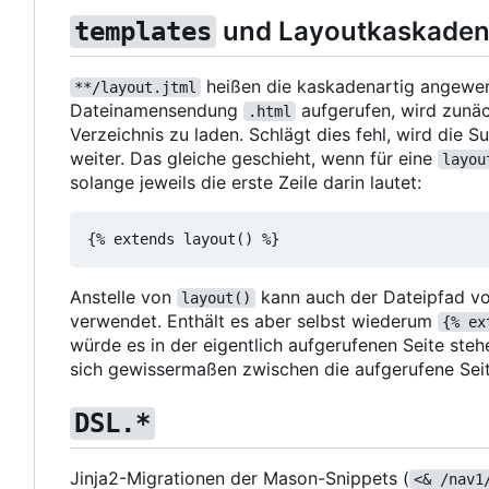
und Layoutkaskade
templates
heißen die kaskadenartig angewen
**/layout.jtml
Dateinamensendung
aufgerufen, wird zunäc
.html
Verzeichnis zu laden. Schlägt dies fehl, wird die 
weiter. Das gleiche geschieht, wenn für eine
layou
solange jeweils die erste Zeile darin lautet:
Anstelle von
kann auch der Dateipfad vo
layout()
verwendet. Enthält es aber selbst wiederum
{% ex
würde es in der eigentlich aufgerufenen Seite st
sich gewissermaßen zwischen die aufgerufene Seit
DSL.*
Jinja2-Migrationen der Mason-Snippets (
<& /nav1