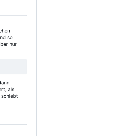
ichen
und so
aber nur
 dann
rt, als
schiebt