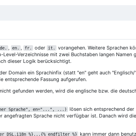
,
,
oder
vorangehen. Weitere Sprachen k
de.
en.
fr.
it.
op-Level-Verzeichnisse mit zwei Buchstaben langen Namen 
ach dieser Logik berücksichtigt.
r Domain ein Sprachinfix (statt "en" geht auch "Englisch/",
die entsprechende Fassung aufgerufen.
e nicht gefunden werden, wird die englische bzw. die deuts
lösen sich entsprechend der
her Sprache", en="...", ...)
r angefragten Sprache nicht verfügbar ist. Danach wird die
kann immer dann benut
er DSL.i18n %}...{% endfilter %}