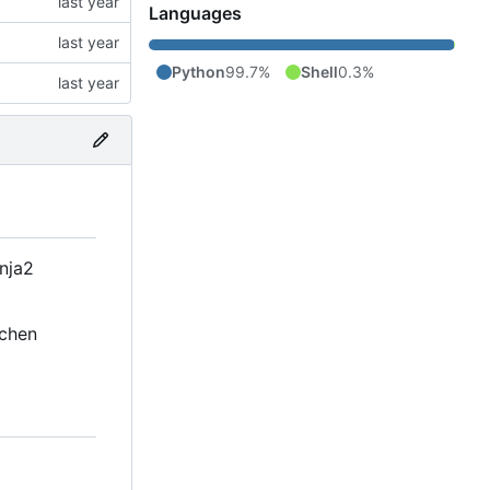
Languages
Python
99.7%
Shell
0.3%
nja2
uchen