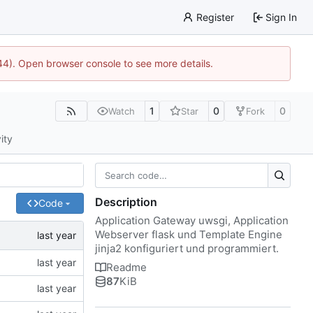
Register
Sign In
744). Open browser console to see more details.
1
0
0
Watch
Star
Fork
ity
Description
Code
Application Gateway uwsgi, Application
Webserver flask und Template Engine
jinja2 konfiguriert und programmiert.
Readme
87
KiB