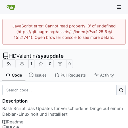
JavaScript error: Cannot read property '0' of undefined
(https://git.uugrn.org/assets/js/index.js?v=1.25.5 @
15:21744). Open browser console to see more details.
HDValentin
/
sysupdate
1
0
0
Code
Issues
Pull Requests
Activity
Description
Bash Script, das Updates für verschiedene Dinge auf einem
Debian-Linux holt und installiert.
Readme
66
KiB