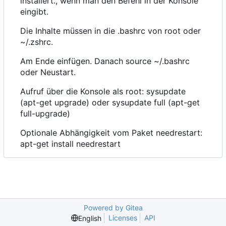
instaliert., wenn man den Befehl in der Konsole
eingibt.
Die Inhalte müssen in die .bashrc von root oder
~/.zshrc.
Am Ende einfügen. Danach source ~/.bashrc
oder Neustart.
Aufruf über die Konsole als root: sysupdate
(apt-get upgrade) oder sysupdate full (apt-get
full-upgrade)
Optionale Abhängigkeit vom Paket needrestart:
apt-get install needrestart
Powered by Gitea
Licenses
API
English