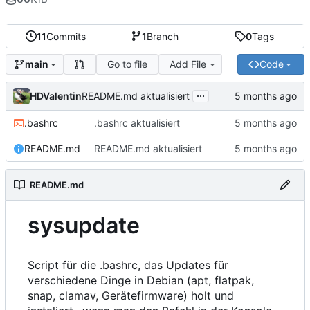
11
Commits
1
Branch
0
Tags
Go to file
Add File
Code
main
...
HDValentin
README.md aktualisiert
.bashrc
.bashrc aktualisiert
README.md
README.md aktualisiert
README.md
sysupdate
Script für die .bashrc, das Updates für
verschiedene Dinge in Debian (apt, flatpak,
snap, clamav, Gerätefirmware) holt und