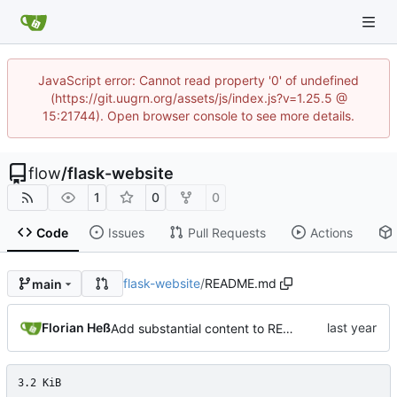
JavaScript error: Cannot read property '0' of undefined
(https://git.uugrn.org/assets/js/index.js?v=1.25.5 @
15:21744). Open browser console to see more details.
flow
/
flask-website
1
0
0
Code
Issues
Pull Requests
Actions
flask-website
/
README.md
main
Florian Heß
Add substantial content to README.md
3.2 KiB